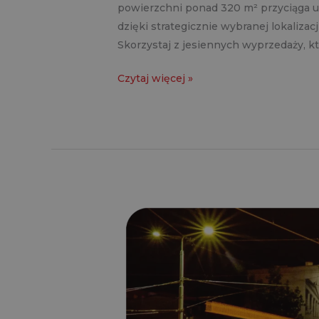
powierzchni ponad 320 m² przyciąga 
dzięki strategicznie wybranej lokaliz
Skorzystaj z jesiennych wyprzedaży, k
Czytaj więcej »
Kampania
wielkoformatowa
dla
Komputronik
w
Poznaniu