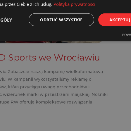
a przez Ciebie z ich usług.
Polityka prywatności
EGÓŁY
ODRZUĆ WSZYSTKIE
AKCEPTUJ
POWE
JD Sports we Wrocławiu
awiu Zobaczcie naszą kampanię wielkoformatową
wiu. W kampanii wykorzystaliśmy reklamę o
kw, która przyciąga uwagę przechodniów i
 wizerunek marki w przestrzeni miejskiej. Nośniki
Grupa RW oferuje kompleksowe rozwiązania