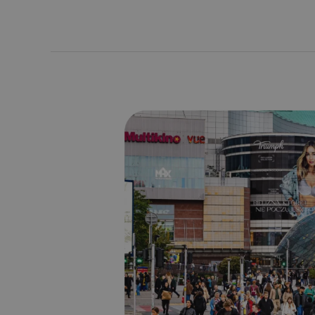
Wielki
format
jako
oprawa
premiery
nowej
kolekcji
Triumph