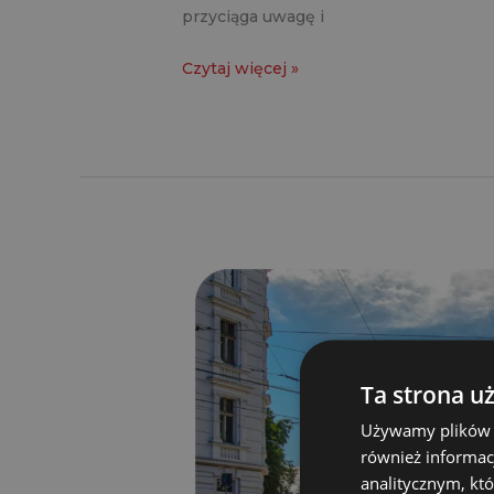
przyciąga uwagę i
Czytaj więcej »
Wielki
format
dla
JD
Sports
Ta strona u
we
Używamy plików co
Wrocławiu
również informac
analitycznym, któ