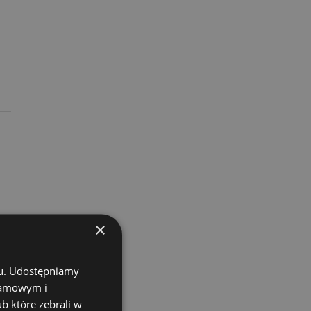
×
chu. Udostępniamy
klamowym i
ub które zebrali w