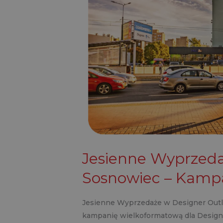
Designer
Outlet
Sosnowiec
–
Kampania
Wielkoformatowa
Jesienne Wyprzeda
Sosnowiec – Kamp
Jesienne Wyprzedaże w Designer Out
kampanię wielkoformatową dla Designe