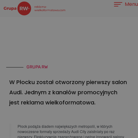
Menu
Przejdź
do
treści
GRUPA RW
W Płocku został otworzony pierwszy salon
Audi. Jednym z kanałów promocyjnych
jest reklama wielkoformatowa.
Płock podąża śladem największych metropolii, w których
nowoczesne formaty sprzedaży Audi City zaistniały po raz
pierwszy. Ekskluzywnie zaaranżowane i pełne innowacji salony