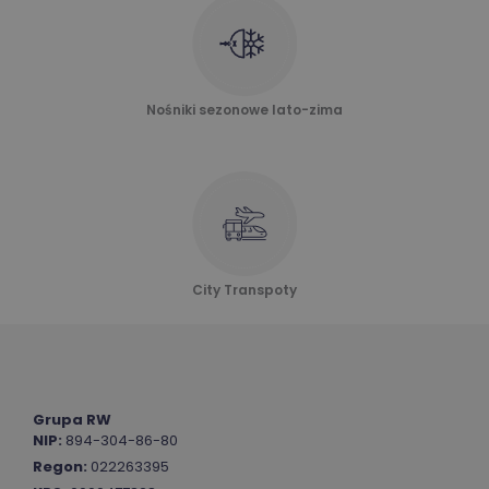
Nośniki sezonowe lato-zima
City Transpoty
Grupa RW
NIP:
894-304-86-80
Regon:
022263395