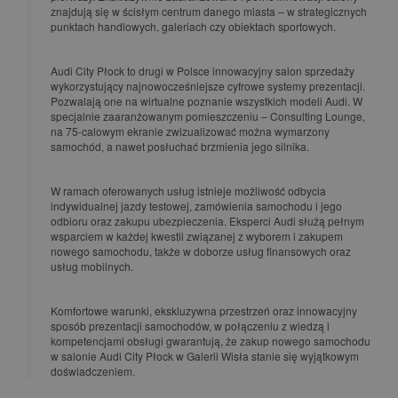
znajdują się w ścisłym centrum danego miasta – w strategicznych
punktach handlowych, galeriach czy obiektach sportowych.
Audi City Płock to drugi w Polsce innowacyjny salon sprzedaży
wykorzystujący najnowocześniejsze cyfrowe systemy prezentacji.
Pozwalają one na wirtualne poznanie wszystkich modeli Audi. W
specjalnie zaaranżowanym pomieszczeniu – Consulting Lounge,
na 75-calowym ekranie zwizualizować można wymarzony
samochód, a nawet posłuchać brzmienia jego silnika.
W ramach oferowanych usług istnieje możliwość odbycia
indywidualnej jazdy testowej, zamówienia samochodu i jego
odbioru oraz zakupu ubezpieczenia. Eksperci Audi służą pełnym
wsparciem w każdej kwestii związanej z wyborem i zakupem
nowego samochodu, także w doborze usług finansowych oraz
usług mobilnych.
Komfortowe warunki, ekskluzywna przestrzeń oraz innowacyjny
sposób prezentacji samochodów, w połączeniu z wiedzą i
kompetencjami obsługi gwarantują, że zakup nowego samochodu
w salonie Audi City Płock w Galerii Wisła stanie się wyjątkowym
doświadczeniem.